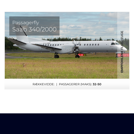
Passagerfly
Saab 340/2000
RÆKKEVIDDE:
| PASSAGERER (MAKS):
32-50